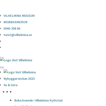
0940-398 86
turist@vilhelmina.se
VILHELMINA MUSEUM
WEBBKAMEROR
0940-398 86
turist@vilhelmina.se
Nybyggarveckan 2025
Se & Göra
HÖJDPUNKTER
Boka boende i Vilhelmina Kyrkstad