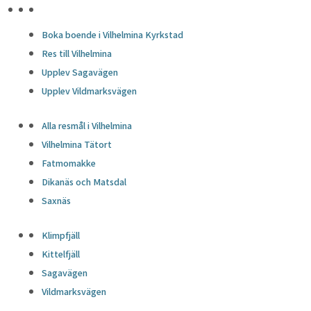
HÖJDPUNKTER
Boka boende i Vilhelmina Kyrkstad
Res till Vilhelmina
Upplev Sagavägen
Upplev Vildmarksvägen
Alla resmål i Vilhelmina
Vilhelmina Tätort
Fatmomakke
Dikanäs och Matsdal
Saxnäs
Klimpfjäll
Kittelfjäll
Sagavägen
Vildmarksvägen