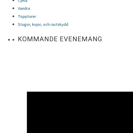
Cykla
Vandra
Toppturer
Stugor, kojor, och rastskydd
KOMMANDE EVENEMANG