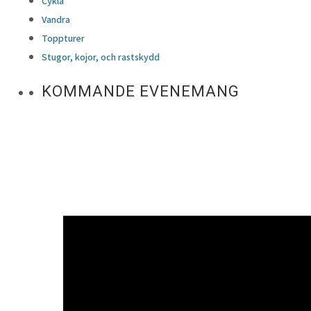
Cykla
Vandra
Toppturer
Stugor, kojor, och rastskydd
KOMMANDE EVENEMANG