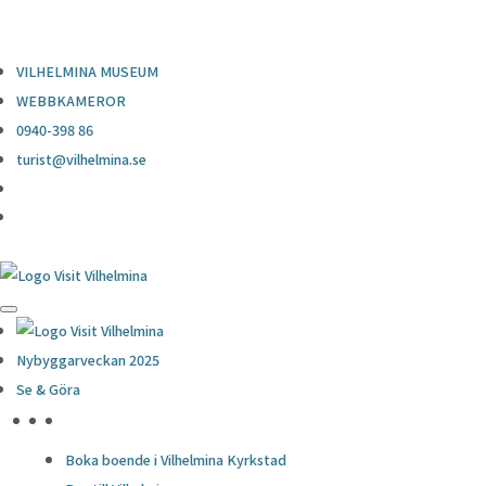
0940-398 86
turist@vilhelmina.se
VILHELMINA MUSEUM
WEBBKAMEROR
0940-398 86
turist@vilhelmina.se
Nybyggarveckan 2025
Se & Göra
HÖJDPUNKTER
Boka boende i Vilhelmina Kyrkstad