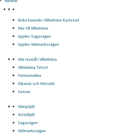
Resmål
HÖJDPUNKTER
Boka boende i Vilhelmina Kyrkstad
Res till Vilhelmina
Upplev Sagavägen
Upplev Vildmarksvägen
Alla resmål i Vilhelmina
Vilhelmina Tätort
Fatmomakke
Dikanäs och Matsdal
Saxnäs
Klimpfjäll
Kittelfjäll
Sagavägen
Vildmarksvägen