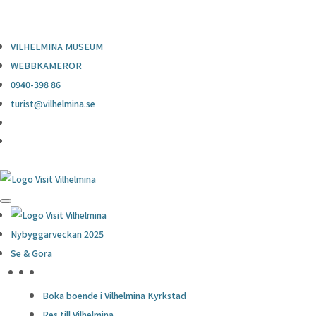
0940-398 86
turist@vilhelmina.se
VILHELMINA MUSEUM
WEBBKAMEROR
0940-398 86
turist@vilhelmina.se
Nybyggarveckan 2025
Se & Göra
HÖJDPUNKTER
Boka boende i Vilhelmina Kyrkstad
Res till Vilhelmina