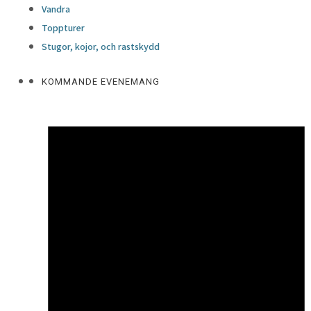
Vandra
Toppturer
Stugor, kojor, och rastskydd
KOMMANDE EVENEMANG