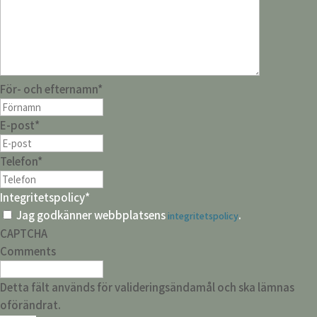
För- och efternamn
*
E-post
*
Telefon
*
Integritetspolicy
*
Jag godkänner webbplatsens
.
integritetspolicy
CAPTCHA
Comments
Detta fält används för valideringsändamål och ska lämnas
oförändrat.