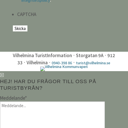
integritetspolicy
CAPTCHA
Vilhelmina TuristInformation · Storgatan 9A · 912
33 · Vilhelmina ·
·
0940-398 86
turist@vilhelmina.se
HEJ! HAR DU FRÅGOR TILL OSS PÅ
TURISTBYRÅN?
Meddelande
*