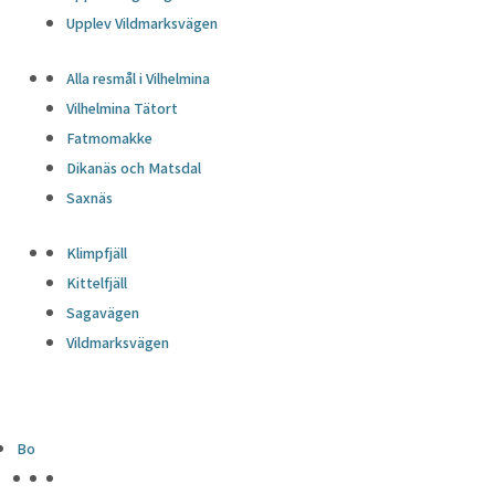
Upplev Vildmarksvägen
Alla resmål i Vilhelmina
Vilhelmina Tätort
Fatmomakke
Dikanäs och Matsdal
Saxnäs
Klimpfjäll
Kittelfjäll
Sagavägen
Vildmarksvägen
Bo
HÖJDPUNKTER