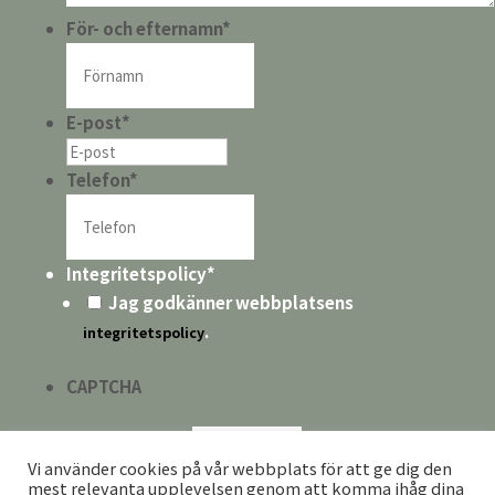
För- och efternamn
*
E-post
*
Telefon
*
Integritetspolicy
*
Jag godkänner webbplatsens
.
integritetspolicy
CAPTCHA
Vi använder cookies på vår webbplats för att ge dig den
mest relevanta upplevelsen genom att komma ihåg dina