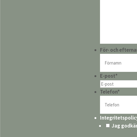
För- och eftern
E-post
*
Telefon
*
Integritetspolic
Jag godkä