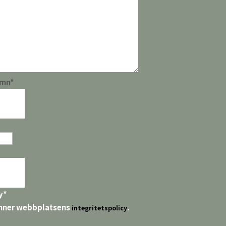
amn
*
y
*
nner webbplatsens
.
integritetspolicy