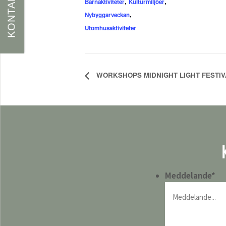
KONTAKT
,
,
Barnaktiviteter
Kulturmiljöer
,
Nybyggarveckan
Utomhusaktiviteter
WORKSHOPS MIDNIGHT LIGHT FESTIVA
Meddelande
*