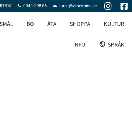
MEROR
0940-398 86
turist@vilhelmina.se
SMÅL
BO
ÄTA
SHOPPA
KULTUR
INFO
SPRÅK