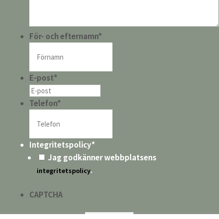
För- och efternamn
*
E-post
*
Telefon
*
Integritetspolicy
*
Jag godkänner webbplatsens
.
integritetspolicy
CAPTCHA