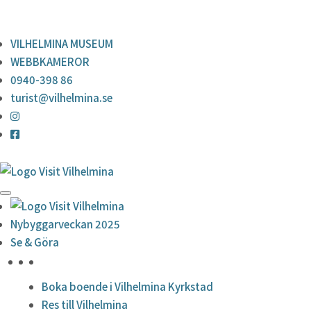
0940-398 86
turist@vilhelmina.se
VILHELMINA MUSEUM
WEBBKAMEROR
0940-398 86
turist@vilhelmina.se
Nybyggarveckan 2025
Se & Göra
HÖJDPUNKTER
Boka boende i Vilhelmina Kyrkstad
Res till Vilhelmina