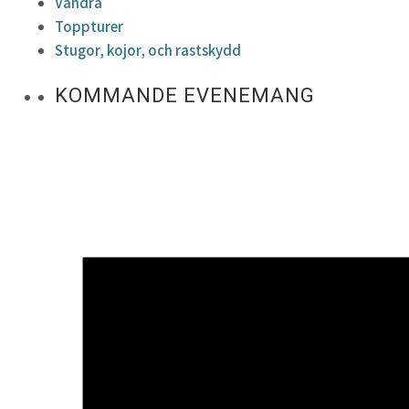
Vandra
Toppturer
Stugor, kojor, och rastskydd
KOMMANDE EVENEMANG