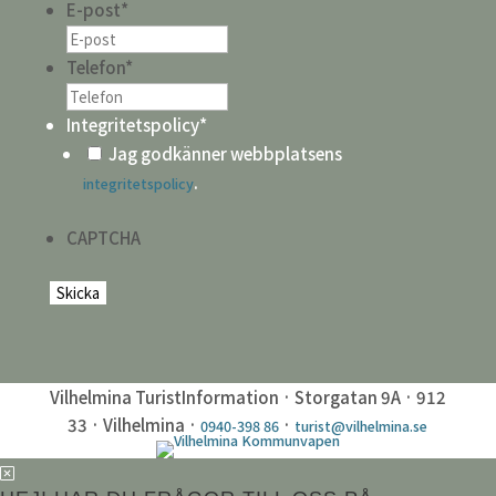
E-post
*
Telefon
*
Integritetspolicy
*
Jag godkänner webbplatsens
.
integritetspolicy
CAPTCHA
Vilhelmina TuristInformation · Storgatan 9A · 912
33 · Vilhelmina ·
·
0940-398 86
turist@vilhelmina.se