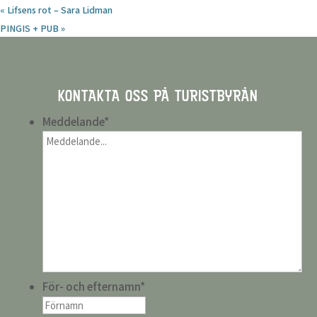
«
Lifsens rot – Sara Lidman
PINGIS + PUB
»
KONTAKTA OSS PÅ TURISTBYRÅN
Meddelande
*
För- och efternamn
*