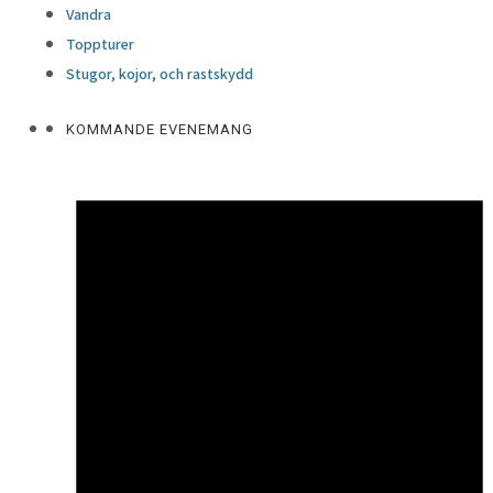
Vandra
Toppturer
Stugor, kojor, och rastskydd
KOMMANDE EVENEMANG