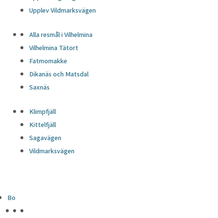
Upplev Vildmarksvägen
Alla resmål i Vilhelmina
Vilhelmina Tätort
Fatmomakke
Dikanäs och Matsdal
Saxnäs
Klimpfjäll
Kittelfjäll
Sagavägen
Vildmarksvägen
Bo
HÖJDPUNKTER