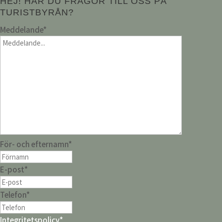
HEJ! HAR DU FRÅGOR TILL OSS PÅ
TURISTBYRÅN?
Meddelande
*
För- och efternamn
*
E-post
*
Telefon
*
Integritetspolicy
*