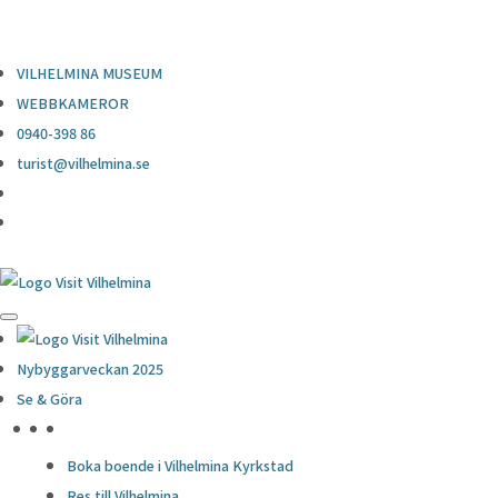
0940-398 86
turist@vilhelmina.se
VILHELMINA MUSEUM
WEBBKAMEROR
0940-398 86
turist@vilhelmina.se
Nybyggarveckan 2025
Se & Göra
HÖJDPUNKTER
Boka boende i Vilhelmina Kyrkstad
Res till Vilhelmina