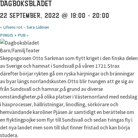
DAGBOKSBLADET
22 SEPTEMBER, 2022 @ 19:00
-
20:00
«
Lifsens rot – Sara Lidman
PINGIS + PUB
»
Barn/FamiljTeater
Skeppsgossen Otto Sarkman som flytt kriget i den finska delen
av Sverige och hamnat i Sundsvall på våren 1721.Strax
därefter börjar rykten gå om ryska härjningar och bränningar
av byar längs norrlandskusten.Otto blir tvungen att ge sig av
från Sundsvall och hamnar,på grund av diverse
omständigheter,på olika platser i Västernorrland med nedslag
i häxprocesser, hällristningar, linodling, sörkörare och
hemvändande karoliner Pjäsen är samtidigt en berättelse om
en flyktingpojke som flyr till Sundsvall och sedan tvingas fly i
det nya landet men som till slut finner fristad och kan börja
studera.