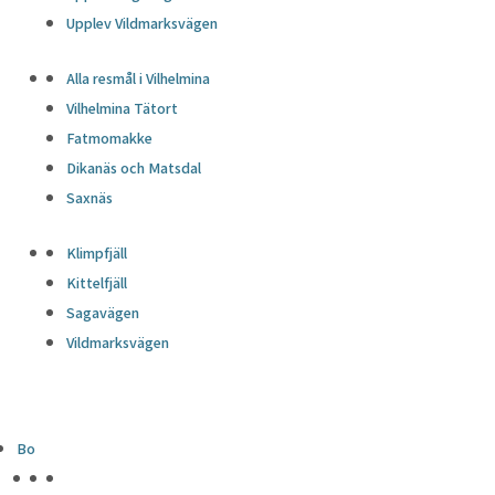
Upplev Vildmarksvägen
Alla resmål i Vilhelmina
Vilhelmina Tätort
Fatmomakke
Dikanäs och Matsdal
Saxnäs
Klimpfjäll
Kittelfjäll
Sagavägen
Vildmarksvägen
Bo
HÖJDPUNKTER