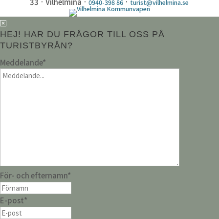
33 · Vilhelmina ·
·
0940-398 86
turist@vilhelmina.se
HEJ! HAR DU FRÅGOR TILL OSS PÅ
TURISTBYRÅN?
Meddelande
*
För- och efternamn
*
E-post
*