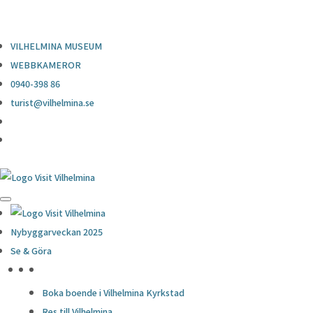
0940-398 86
turist@vilhelmina.se
VILHELMINA MUSEUM
WEBBKAMEROR
0940-398 86
turist@vilhelmina.se
Nybyggarveckan 2025
Se & Göra
HÖJDPUNKTER
Boka boende i Vilhelmina Kyrkstad
Res till Vilhelmina