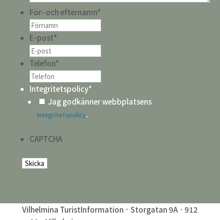
För- och efternamn
*
E-post
*
Telefon
*
Integritetspolicy
*
Jag godkänner webbplatsens
.
integritetspolicy
CAPTCHA
Vilhelmina TuristInformation · Storgatan 9A · 912