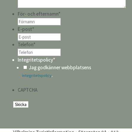
För- och efternamn
*
E-post
*
Telefon
*
Integritetspolicy
*
Jag godkänner webbplatsens
.
integritetspolicy
CAPTCHA