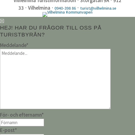
Vilhelmina TuristInformation · Storgatan 9A · 912
33 · Vilhelmina ·
·
0940-398 86
turist@vilhelmina.se
HEJ! HAR DU FRÅGOR TILL OSS PÅ
TURISTBYRÅN?
Meddelande
*
För- och efternamn
*
E-post
*