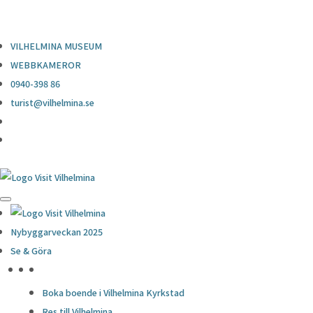
0940-398 86
turist@vilhelmina.se
VILHELMINA MUSEUM
WEBBKAMEROR
0940-398 86
turist@vilhelmina.se
Nybyggarveckan 2025
Se & Göra
HÖJDPUNKTER
Boka boende i Vilhelmina Kyrkstad
Res till Vilhelmina