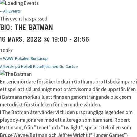
« All Events
This event has passed.
BIO: THE BATMAN
16 MARS, 2022 @ 19:00
-
21:56
100kr
«
WWW-Pokalen Burkacup
Afterski på Hotell Kittelfjäll med Go Carts
»
En seriemördare försöker locka in Gothams brottsbekämpare i
ett spel att slå ursinnigt mot orättvisorna där de uppstår. Men
i Batmans mörka siluett finns en genomträngande blick som
metodiskt förstör leken för den undre världen.
I The Batman återvänder vi till den ursprungliga legenden om
playboy-miljonären med ett alterego som hämnare. Robert
Pattinson, från ”Tenet” och ”Twilight”, spelar titelrollen som
Bruce Wayne/Batman och Jeffrey Wright (”Hunger Games”)