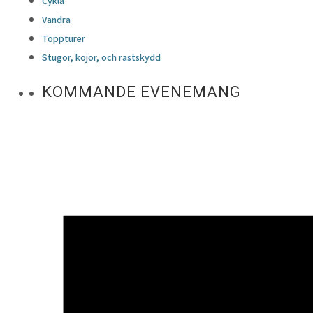
Cykla
Vandra
Toppturer
Stugor, kojor, och rastskydd
KOMMANDE EVENEMANG