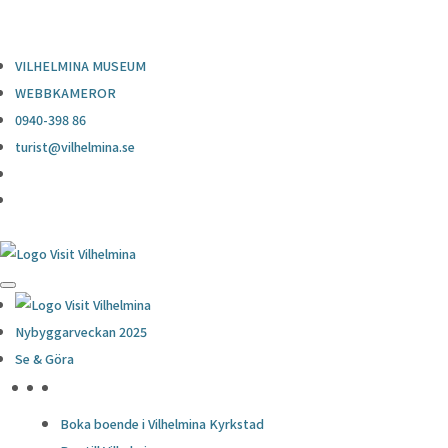
0940-398 86
turist@vilhelmina.se
VILHELMINA MUSEUM
WEBBKAMEROR
0940-398 86
turist@vilhelmina.se
Nybyggarveckan 2025
Se & Göra
HÖJDPUNKTER
Boka boende i Vilhelmina Kyrkstad