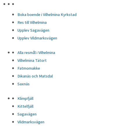
HÖJDPUNKTER
Boka boende i Vilhelmina Kyrkstad
Res till Vilhelmina
Upplev Sagavägen
Upplev Vildmarksvägen
Alla resmål i Vilhelmina
Vilhelmina Tätort
Fatmomakke
Dikanäs och Matsdal
Saxnäs
Klimpfjäll
Kittelfjäll
Sagavägen
Vildmarksvägen