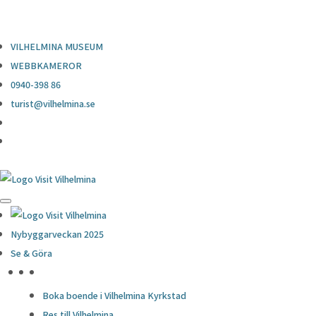
0940-398 86
turist@vilhelmina.se
VILHELMINA MUSEUM
WEBBKAMEROR
0940-398 86
turist@vilhelmina.se
Nybyggarveckan 2025
Se & Göra
HÖJDPUNKTER
Boka boende i Vilhelmina Kyrkstad
Res till Vilhelmina