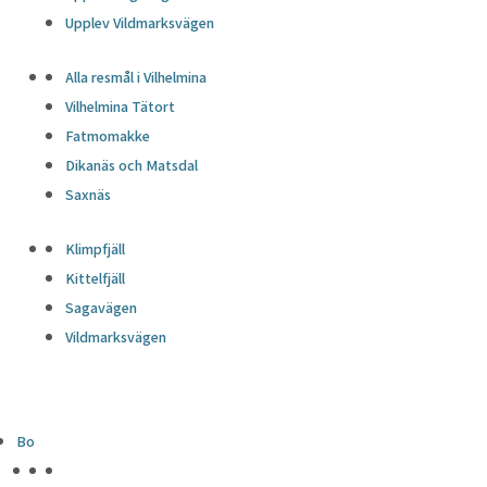
Upplev Vildmarksvägen
Alla resmål i Vilhelmina
Vilhelmina Tätort
Fatmomakke
Dikanäs och Matsdal
Saxnäs
Klimpfjäll
Kittelfjäll
Sagavägen
Vildmarksvägen
Bo
HÖJDPUNKTER