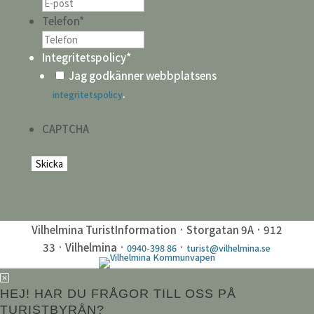
Telefon
*
Integritetspolicy
*
Jag godkänner webbplatsens
.
integritetspolicy
CAPTCHA
Vilhelmina TuristInformation · Storgatan 9A · 912
33 · Vilhelmina ·
·
0940-398 86
turist@vilhelmina.se
HEJ! HAR DU FRÅGOR TILL OSS PÅ
TURISTBYRÅN?