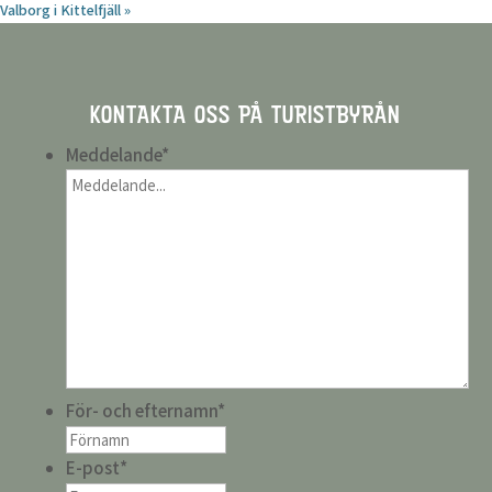
Valborg i Kittelfjäll
»
KONTAKTA OSS PÅ TURISTBYRÅN
Meddelande
*
För- och efternamn
*
E-post
*