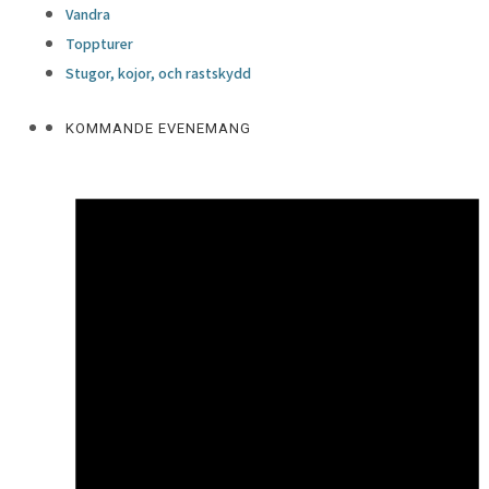
Vandra
Toppturer
Stugor, kojor, och rastskydd
KOMMANDE EVENEMANG