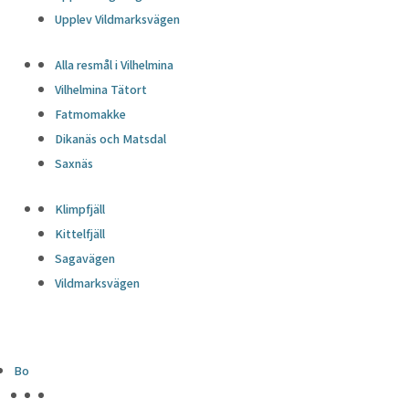
Upplev Vildmarksvägen
Alla resmål i Vilhelmina
Vilhelmina Tätort
Fatmomakke
Dikanäs och Matsdal
Saxnäs
Klimpfjäll
Kittelfjäll
Sagavägen
Vildmarksvägen
Bo
HÖJDPUNKTER