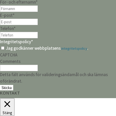
För- och efternamn
*
E-post
*
Telefon
*
Integritetspolicy
*
Jag godkänner webbplatsens
.
integritetspolicy
CAPTCHA
Comments
Detta fält används för valideringsändamål och ska lämnas
oförändrat.
KONTAKT
Stäng