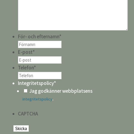
För- och efternamn
*
E-post
*
Telefon
*
Integritetspolicy
*
Jag godkänner webbplatsens
.
integritetspolicy
CAPTCHA