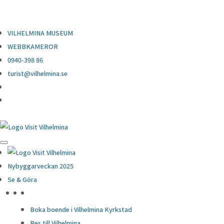
0940-398 86
turist@vilhelmina.se
VILHELMINA MUSEUM
WEBBKAMEROR
0940-398 86
turist@vilhelmina.se
Nybyggarveckan 2025
Se & Göra
HÖJDPUNKTER
Boka boende i Vilhelmina Kyrkstad
Res till Vilhelmina