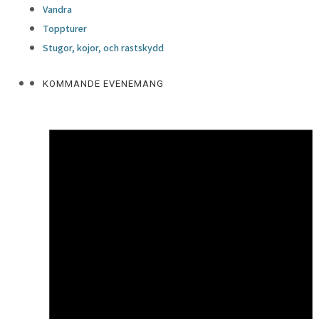
Vandra
Toppturer
Stugor, kojor, och rastskydd
KOMMANDE EVENEMANG