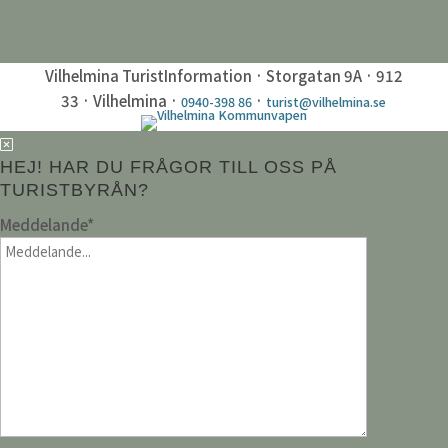
Vilhelmina TuristInformation · Storgatan 9A · 912
33 · Vilhelmina ·
·
0940-398 86
turist@vilhelmina.se
HEJ! HAR DU FRÅGOR TILL OSS PÅ
TURISTBYRÅN?
Meddelande
*