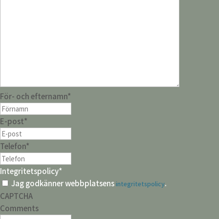
För- och efternamn
*
E-post
*
Telefon
*
Integritetspolicy
*
Jag godkänner webbplatsens
.
integritetspolicy
CAPTCHA
Comments