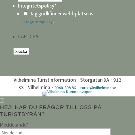
Integritetspolicy
*
Jag godkänner webbplatsens
.
integritetspolicy
CAPTCHA
Vilhelmina TuristInformation · Storgatan 9A · 912
33 · Vilhelmina ·
·
0940-398 86
turist@vilhelmina.se
HEJ! HAR DU FRÅGOR TILL OSS PÅ
TURISTBYRÅN?
Meddelande
*