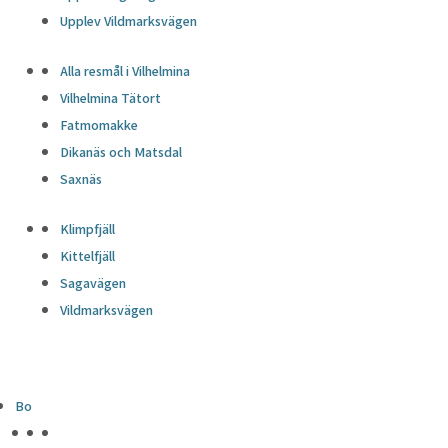
Upplev Vildmarksvägen
Alla resmål i Vilhelmina
Vilhelmina Tätort
Fatmomakke
Dikanäs och Matsdal
Saxnäs
Klimpfjäll
Kittelfjäll
Sagavägen
Vildmarksvägen
Bo
HÖJDPUNKTER