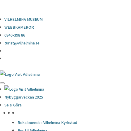
0940-398 86
turist@vilhelmina.se
VILHELMINA MUSEUM
WEBBKAMEROR
0940-398 86
turist@vilhelmina.se
Nybyggarveckan 2025
Se & Göra
HÖJDPUNKTER
Boka boende i Vilhelmina Kyrkstad
Res till Vilhelmina