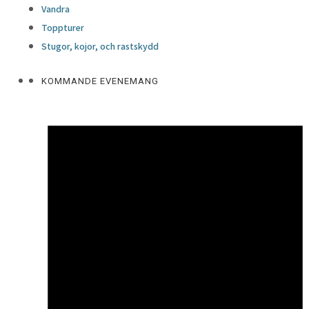
Vandra
Toppturer
Stugor, kojor, och rastskydd
KOMMANDE EVENEMANG