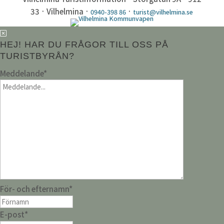
33 · Vilhelmina ·
·
0940-398 86
turist@vilhelmina.se
HEJ! HAR DU FRÅGOR TILL OSS PÅ
TURISTBYRÅN?
Meddelande
*
För- och efternamn
*
E-post
*