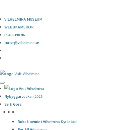
0940-398 86
turist@vilhelmina.se
VILHELMINA MUSEUM
WEBBKAMEROR
0940-398 86
turist@vilhelmina.se
Nybyggarveckan 2025
Se & Göra
HÖJDPUNKTER
Boka boende i Vilhelmina Kyrkstad
Res till Vilhelmina