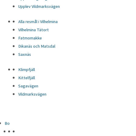
Upplev Vildmarksvägen
Alla resmål i Vilhelmina
Vilhelmina Tätort
Fatmomakke
Dikanäs och Matsdal
Saxnäs
Klimpfjäll
Kittelfjäll
Sagavägen
Vildmarksvägen
Bo
HÖJDPUNKTER