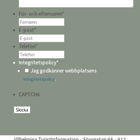
För- och efternamn
*
E-post
*
Telefon
*
Integritetspolicy
*
Jag godkänner webbplatsens
.
integritetspolicy
CAPTCHA
Vilhelmina TuristInformation · Storgatan 9A · 912