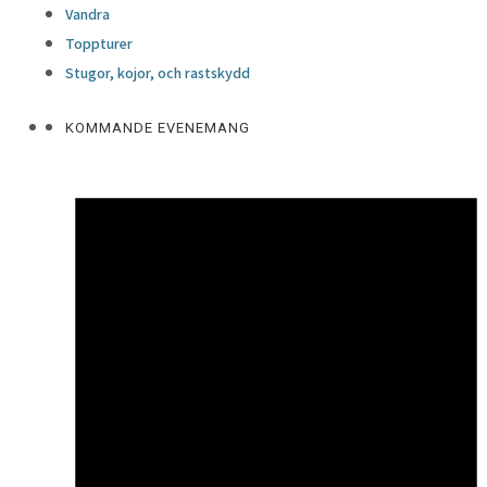
Vandra
Toppturer
Stugor, kojor, och rastskydd
KOMMANDE EVENEMANG