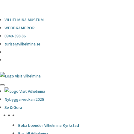
0940-398 86
turist@vilhelmina.se
VILHELMINA MUSEUM
WEBBKAMEROR
0940-398 86
turist@vilhelmina.se
Nybyggarveckan 2025
Se & Göra
HÖJDPUNKTER
Boka boende i Vilhelmina Kyrkstad
Res till Vilhelmina