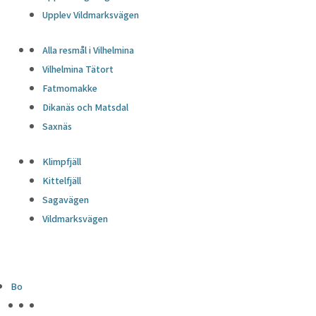
Upplev Vildmarksvägen
Alla resmål i Vilhelmina
Vilhelmina Tätort
Fatmomakke
Dikanäs och Matsdal
Saxnäs
Klimpfjäll
Kittelfjäll
Sagavägen
Vildmarksvägen
Bo
HÖJDPUNKTER