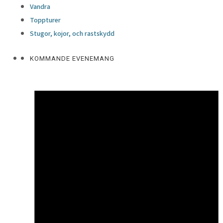
Vandra
Toppturer
Stugor, kojor, och rastskydd
KOMMANDE EVENEMANG