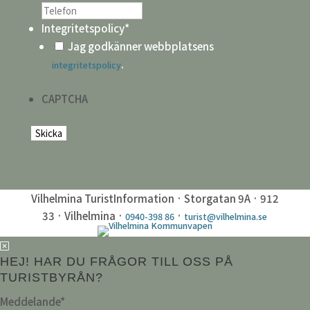
Integritetspolicy
*
Jag godkänner webbplatsens
.
integritetspolicy
CAPTCHA
Vilhelmina TuristInformation · Storgatan 9A · 912
33 · Vilhelmina ·
·
0940-398 86
turist@vilhelmina.se
HEJ! HAR DU FRÅGOR TILL OSS PÅ
TURISTBYRÅN?
Meddelande
*