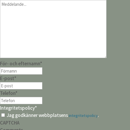
För- och efternamn
*
E-post
*
Telefon
*
Integritetspolicy
*
Jag godkänner webbplatsens
.
integritetspolicy
CAPTCHA
Comments