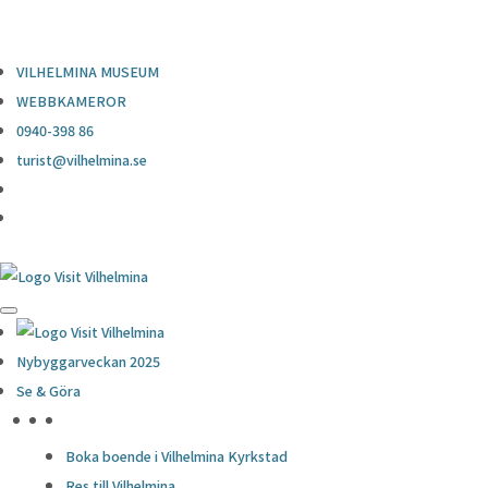
0940-398 86
turist@vilhelmina.se
VILHELMINA MUSEUM
WEBBKAMEROR
0940-398 86
turist@vilhelmina.se
Nybyggarveckan 2025
Se & Göra
HÖJDPUNKTER
Boka boende i Vilhelmina Kyrkstad
Res till Vilhelmina