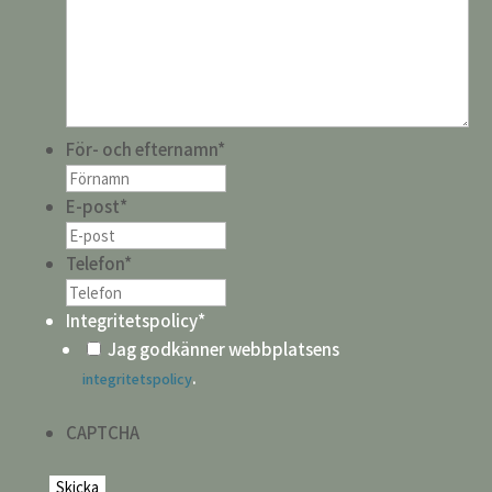
För- och efternamn
*
E-post
*
Telefon
*
Integritetspolicy
*
Jag godkänner webbplatsens
.
integritetspolicy
CAPTCHA