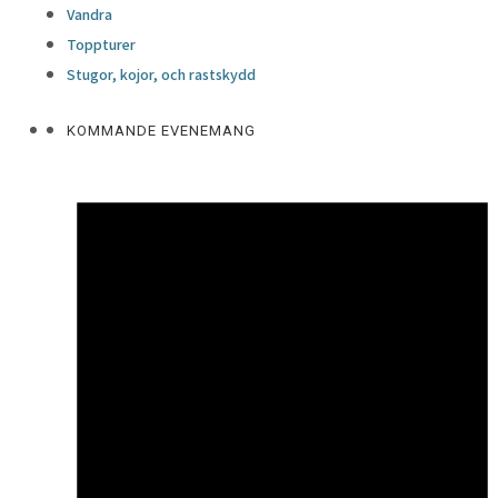
Vandra
Toppturer
Stugor, kojor, och rastskydd
KOMMANDE EVENEMANG