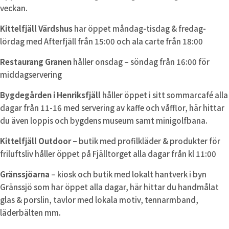
veckan.
Kittelfjäll Värdshus
har öppet måndag-tisdag & fredag-
lördag med Afterfjäll från 15:00 och ala carte från 18:00
Restaurang Granen
håller onsdag – söndag från 16:00 för
middagservering
Bygdegården i Henriksfjäll
håller öppet i sitt sommarcafé alla
dagar från 11-16 med servering av kaffe och våfflor, här hittar
du även loppis och bygdens museum samt minigolfbana.
Kittelfjäll Outdoor –
butik med profilkläder & produkter för
friluftsliv håller öppet på Fjälltorget alla dagar från kl 11:00
Gränssjöarna
– kiosk och butik med lokalt hantverk i byn
Gränssjö som har öppet alla dagar, här hittar du handmålat
glas & porslin, tavlor med lokala motiv, tennarmband,
läderbälten mm.