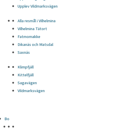
Upplev Vildmarksvägen
Alla resmål i Vilhelmina
Vilhelmina Tätort
Fatmomakke
Dikanäs och Matsdal
Saxnäs
Klimpfjäll
Kittelfjäll
Sagavägen
Vildmarksvägen
Bo
HÖJDPUNKTER