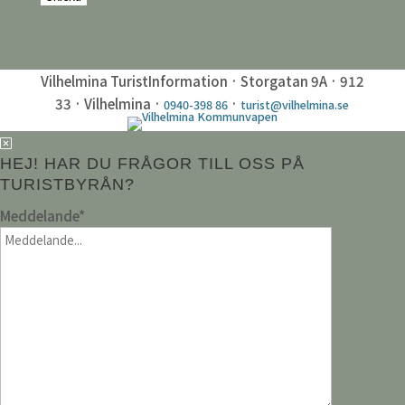
Vilhelmina TuristInformation · Storgatan 9A · 912
33 · Vilhelmina ·
·
0940-398 86
turist@vilhelmina.se
HEJ! HAR DU FRÅGOR TILL OSS PÅ
TURISTBYRÅN?
Meddelande
*