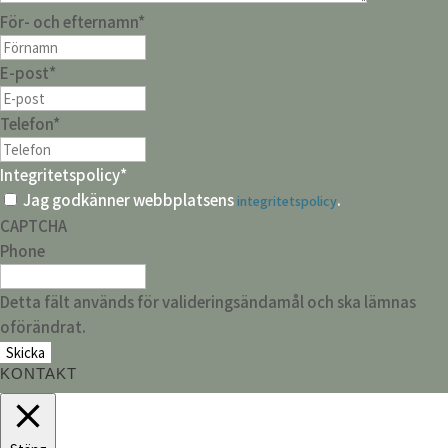
För- och efternamn
*
E-post
*
Telefon
*
Integritetspolicy
*
Jag godkänner webbplatsens
.
integritetspolicy
CAPTCHA
Phone
Detta fält används för valideringsändamål och ska lämnas
oförändrat.
KONTAKT