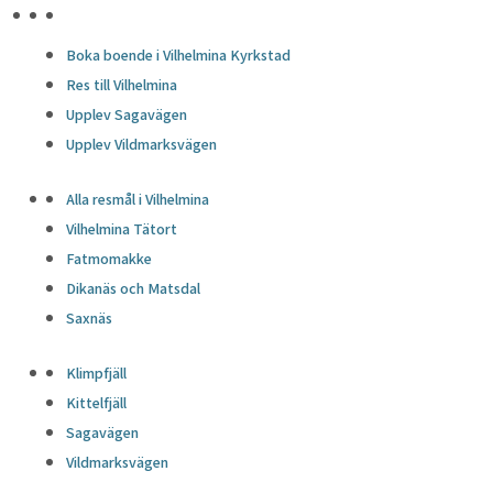
HÖJDPUNKTER
Boka boende i Vilhelmina Kyrkstad
Res till Vilhelmina
Upplev Sagavägen
Upplev Vildmarksvägen
Alla resmål i Vilhelmina
Vilhelmina Tätort
Fatmomakke
Dikanäs och Matsdal
Saxnäs
Klimpfjäll
Kittelfjäll
Sagavägen
Vildmarksvägen