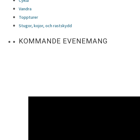
Cykla
Vandra
Toppturer
Stugor, kojor, och rastskydd
KOMMANDE EVENEMANG