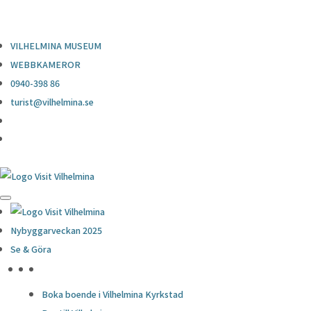
0940-398 86
turist@vilhelmina.se
VILHELMINA MUSEUM
WEBBKAMEROR
0940-398 86
turist@vilhelmina.se
Nybyggarveckan 2025
Se & Göra
HÖJDPUNKTER
Boka boende i Vilhelmina Kyrkstad