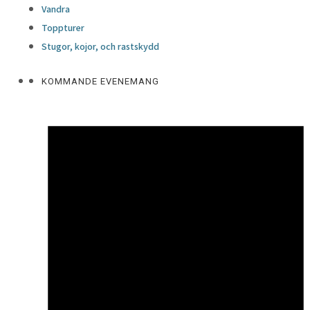
Vandra
Toppturer
Stugor, kojor, och rastskydd
KOMMANDE EVENEMANG