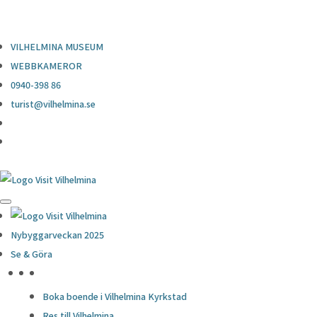
0940-398 86
turist@vilhelmina.se
VILHELMINA MUSEUM
WEBBKAMEROR
0940-398 86
turist@vilhelmina.se
Nybyggarveckan 2025
Se & Göra
HÖJDPUNKTER
Boka boende i Vilhelmina Kyrkstad
Res till Vilhelmina