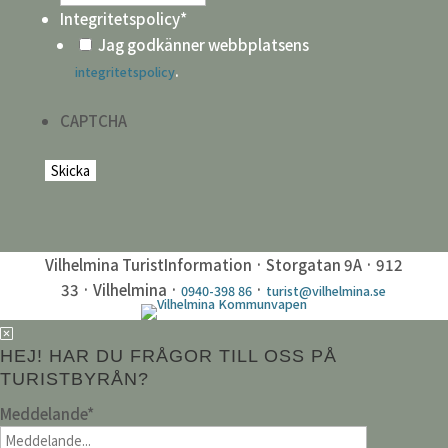
Integritetspolicy
*
Jag godkänner webbplatsens
.
integritetspolicy
CAPTCHA
Vilhelmina TuristInformation · Storgatan 9A · 912
33 · Vilhelmina ·
·
0940-398 86
turist@vilhelmina.se
HEJ! HAR DU FRÅGOR TILL OSS PÅ
TURISTBYRÅN?
Meddelande
*