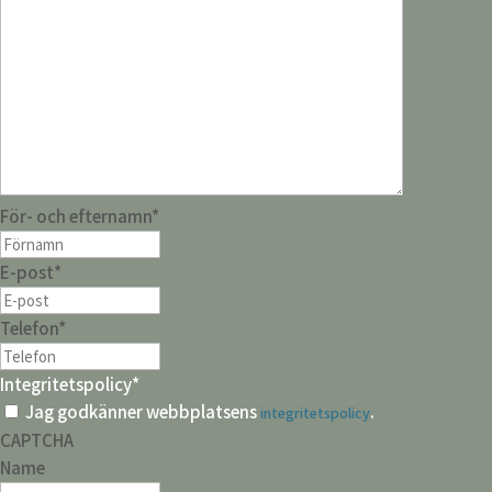
För- och efternamn
*
E-post
*
Telefon
*
Integritetspolicy
*
Jag godkänner webbplatsens
.
integritetspolicy
CAPTCHA
Name