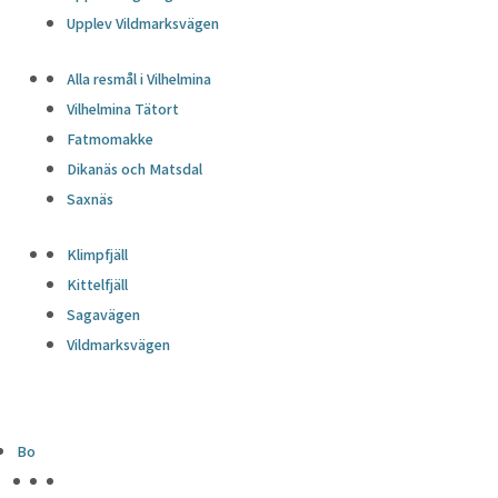
Upplev Vildmarksvägen
Alla resmål i Vilhelmina
Vilhelmina Tätort
Fatmomakke
Dikanäs och Matsdal
Saxnäs
Klimpfjäll
Kittelfjäll
Sagavägen
Vildmarksvägen
Bo
HÖJDPUNKTER