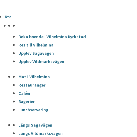
Äta
HÖJDPUNKTER
Boka boende i Vilhelmina Kyrkstad
Res till Vilhelmina
Upplev Sagavägen
Upplev Vildmarksvägen
Mat i Vilhelmina
Restauranger
Caféer
Bagerier
Lunchservering
Längs Sagavägen
Längs Vildmarksvägen