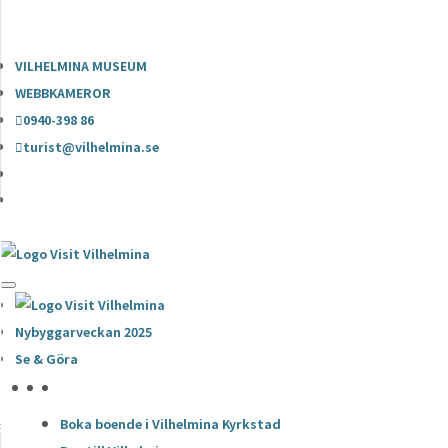
0940-398 86
turist@vilhelmina.se
VILHELMINA MUSEUM
WEBBKAMEROR
0940-398 86
turist@vilhelmina.se
Nybyggarveckan 2025
Se & Göra
HÖJDPUNKTER
Boka boende i Vilhelmina Kyrkstad