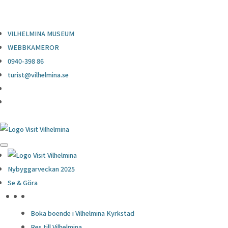
0940-398 86
turist@vilhelmina.se
VILHELMINA MUSEUM
WEBBKAMEROR
0940-398 86
turist@vilhelmina.se
Nybyggarveckan 2025
Se & Göra
HÖJDPUNKTER
Boka boende i Vilhelmina Kyrkstad
Res till Vilhelmina