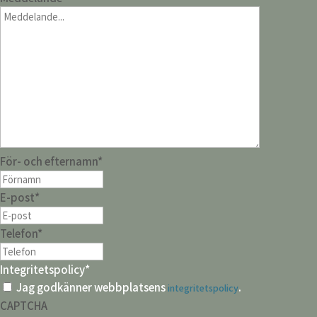
För- och efternamn
*
E-post
*
Telefon
*
Integritetspolicy
*
Jag godkänner webbplatsens
.
integritetspolicy
CAPTCHA