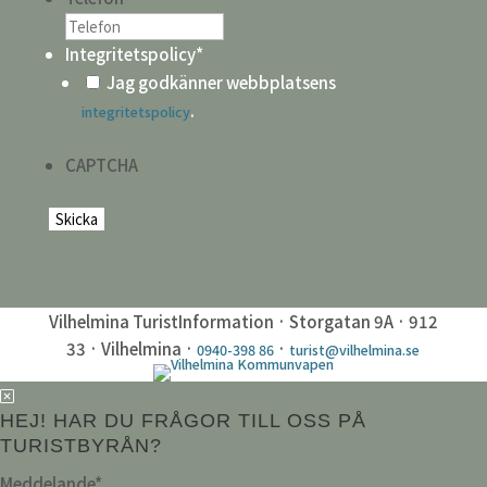
Integritetspolicy
*
Jag godkänner webbplatsens
.
integritetspolicy
CAPTCHA
Vilhelmina TuristInformation · Storgatan 9A · 912
33 · Vilhelmina ·
·
0940-398 86
turist@vilhelmina.se
HEJ! HAR DU FRÅGOR TILL OSS PÅ
TURISTBYRÅN?
Meddelande
*