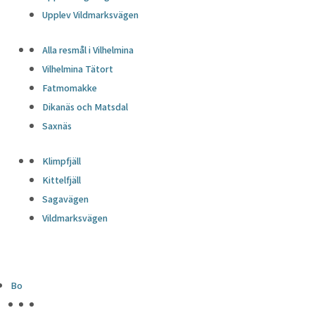
Upplev Vildmarksvägen
Alla resmål i Vilhelmina
Vilhelmina Tätort
Fatmomakke
Dikanäs och Matsdal
Saxnäs
Klimpfjäll
Kittelfjäll
Sagavägen
Vildmarksvägen
Bo
HÖJDPUNKTER