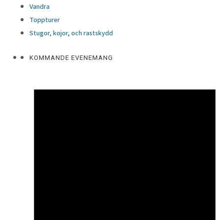
Vandra
Toppturer
Stugor, kojor, och rastskydd
KOMMANDE EVENEMANG