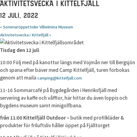
AKTIVITETSVECKA I KITTELFJÄLL
12 JULI, 2022
«
Sommaröppettider Vilhelmina Museum
Aktivitetsvecka i Kittelfjäll
»
Tisdag den 12 juli
10:00 Följ med på kanottur längs med Vojmån ner till Bergsjön
och spana efter bäver med Camp Kittelfjäll, turen förbokas
genom att maila
camping@kittelfjall.com
11-16 Sommarcafé på Bygdegården i Henriksfjäll med
servering av kaffe och våfflor, här hittar du även loppis och
bygdens museum samt minigolfbana.
från 11:00 Kittelfjäll Outdoor –
butik med profilkläder &
produkter för friluftsliv håller öppet på Fjälltorget