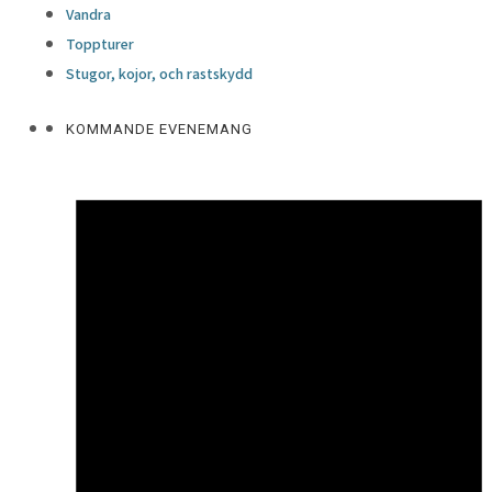
Vandra
Toppturer
Stugor, kojor, och rastskydd
KOMMANDE EVENEMANG