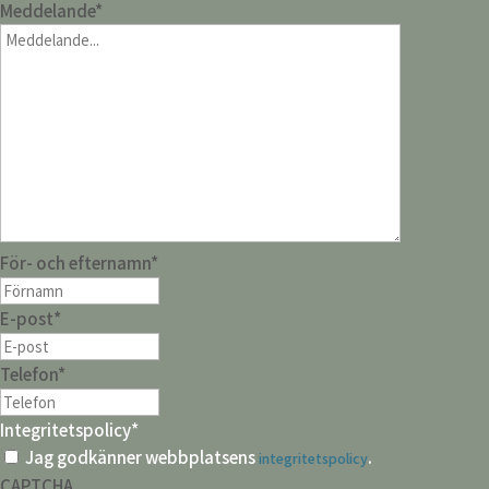
Meddelande
*
För- och efternamn
*
E-post
*
Telefon
*
Integritetspolicy
*
Jag godkänner webbplatsens
.
integritetspolicy
CAPTCHA