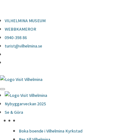
0940-398 86
turist@vilhelmina.se
VILHELMINA MUSEUM
WEBBKAMEROR
0940-398 86
turist@vilhelmina.se
Nybyggarveckan 2025
Se & Göra
HÖJDPUNKTER
Boka boende i Vilhelmina Kyrkstad
Res till Vilhelmina