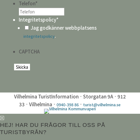
Telefon
*
Integritetspolicy
*
Jag godkänner webbplatsens
.
integritetspolicy
CAPTCHA
Vilhelmina TuristInformation · Storgatan 9A · 912
33 · Vilhelmina ·
·
0940-398 86
turist@vilhelmina.se
HEJ! HAR DU FRÅGOR TILL OSS PÅ
TURISTBYRÅN?