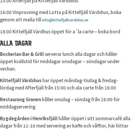
15:00 Afterfjäll på Kittelfjäll Värdshus
16:00 Vinprovning med Lotta på Kittelfjäll Värdshus, boka
genom att maila till
info@kittelfjallvardshus.se
18:00 Kittelfjäll Värdhus öppet för a´la carte – boka bord
ALLA DAGAR
Bockerian Bar & Grill
serverar lunch alla dagar och håller
öppet kvällstid för middagar onsdagar – söndagar under
veckan.
Kittelfjäll Värdshus
har öppet måndag-tisdag & fredag-
lördag med Afterfjäll från 15:00 och ala carte från 18:00
Restaurang Granen
håller onsdag – söndag från 16:00 för
middagservering
Bygdegården i Henriksfjäll
håller öppet i sitt sommarcafé alla
dagar från 11-16 med servering av kaffe och våfflor, här hittar