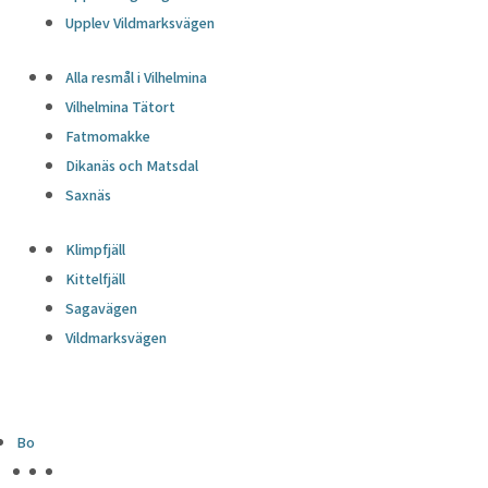
Upplev Vildmarksvägen
Alla resmål i Vilhelmina
Vilhelmina Tätort
Fatmomakke
Dikanäs och Matsdal
Saxnäs
Klimpfjäll
Kittelfjäll
Sagavägen
Vildmarksvägen
Bo
HÖJDPUNKTER