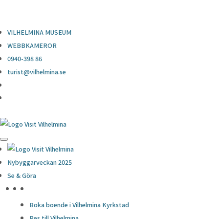
0940-398 86
turist@vilhelmina.se
VILHELMINA MUSEUM
WEBBKAMEROR
0940-398 86
turist@vilhelmina.se
Nybyggarveckan 2025
Se & Göra
HÖJDPUNKTER
Boka boende i Vilhelmina Kyrkstad
Res till Vilhelmina