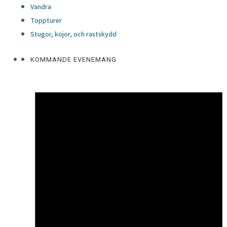
Vandra
Toppturer
Stugor, kojor, och rastskydd
KOMMANDE EVENEMANG