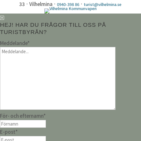
33 · Vilhelmina ·
·
0940-398 86
turist@vilhelmina.se
HEJ! HAR DU FRÅGOR TILL OSS PÅ
TURISTBYRÅN?
Meddelande
*
För- och efternamn
*
E-post
*