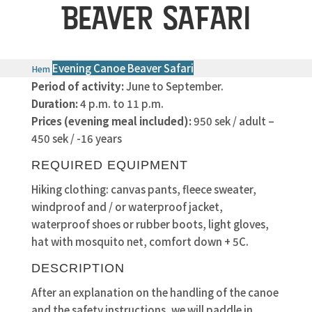
BEAVER SAFARI
Evening Canoe Beaver Safari
Hem
Period of activity:
June to September.
Duration:
4 p.m. to 11 p.m.
Prices (evening meal included):
950 sek / adult –
450 sek / -16 years
REQUIRED EQUIPMENT
Hiking clothing: canvas pants, fleece sweater,
windproof and / or waterproof jacket,
waterproof shoes or rubber boots, light gloves,
hat with mosquito net, comfort down + 5C.
DESCRIPTION
After an explanation on the handling of the canoe
and the safety instructions, we will paddle in