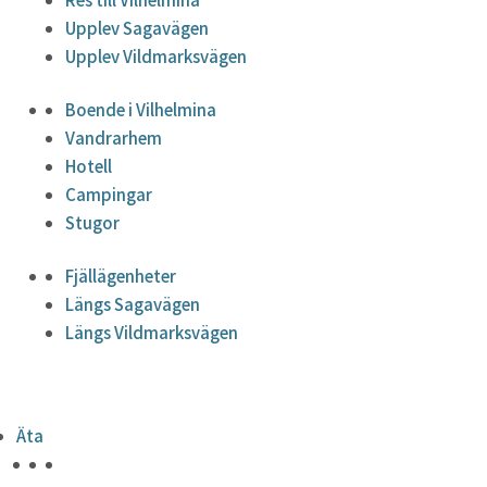
Upplev Sagavägen
Upplev Vildmarksvägen
Boende i Vilhelmina
Vandrarhem
Hotell
Campingar
Stugor
Fjällägenheter
Längs Sagavägen
Längs Vildmarksvägen
Äta
HÖJDPUNKTER