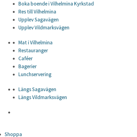
Boka boende i Vilhelmina Kyrkstad
Res till Vilhelmina
Upplev Sagavägen
Upplev Vildmarksvägen
Mat i Vilhelmina
Restauranger
Caféer
Bagerier
Lunchservering
Längs Sagavägen
Längs Vildmarksvägen
Shoppa