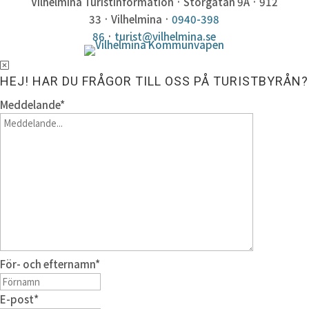
Vilhelmina TuristInformation · Storgatan 9A · 912
33 · Vilhelmina ·
0940-398
86
·
turist@vilhelmina.se
HEJ! HAR DU FRÅGOR TILL OSS PÅ TURISTBYRÅN?
Meddelande
*
För- och efternamn
*
E-post
*