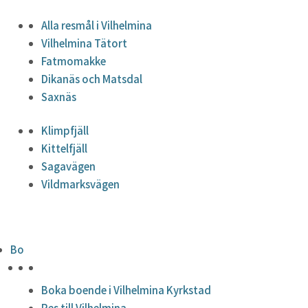
Alla resmål i Vilhelmina
Vilhelmina Tätort
Fatmomakke
Dikanäs och Matsdal
Saxnäs
Klimpfjäll
Kittelfjäll
Sagavägen
Vildmarksvägen
Bo
HÖJDPUNKTER
Boka boende i Vilhelmina Kyrkstad
Res till Vilhelmina