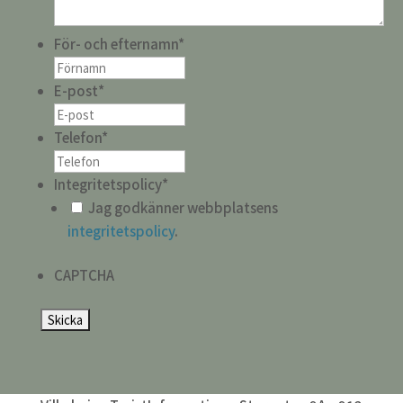
För- och efternamn
*
E-post
*
Telefon
*
Integritetspolicy
*
Jag godkänner webbplatsens
integritetspolicy
.
CAPTCHA