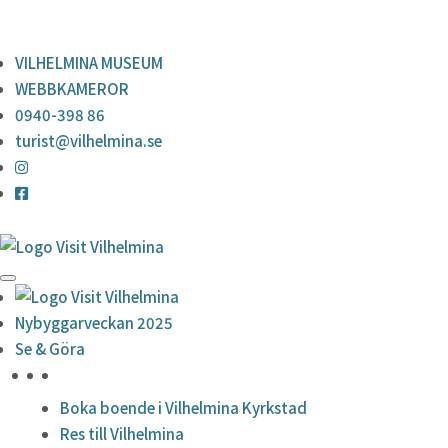
0940-398 86
turist@vilhelmina.se
VILHELMINA MUSEUM
WEBBKAMEROR
0940-398 86
turist@vilhelmina.se
Nybyggarveckan 2025
Se & Göra
HÖJDPUNKTER
Boka boende i Vilhelmina Kyrkstad
Res till Vilhelmina