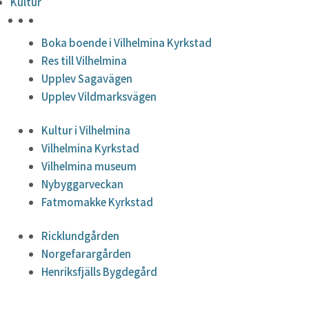
Kultur
HÖJDPUNKTER
Boka boende i Vilhelmina Kyrkstad
Res till Vilhelmina
Upplev Sagavägen
Upplev Vildmarksvägen
Kultur i Vilhelmina
Vilhelmina Kyrkstad
Vilhelmina museum
Nybyggarveckan
Fatmomakke Kyrkstad
Ricklundgården
Norgefarargården
Henriksfjälls Bygdegård