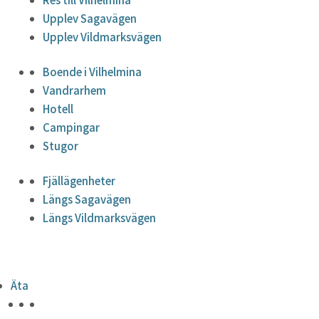
Upplev Sagavägen
Upplev Vildmarksvägen
Boende i Vilhelmina
Vandrarhem
Hotell
Campingar
Stugor
Fjällägenheter
Längs Sagavägen
Längs Vildmarksvägen
Äta
HÖJDPUNKTER