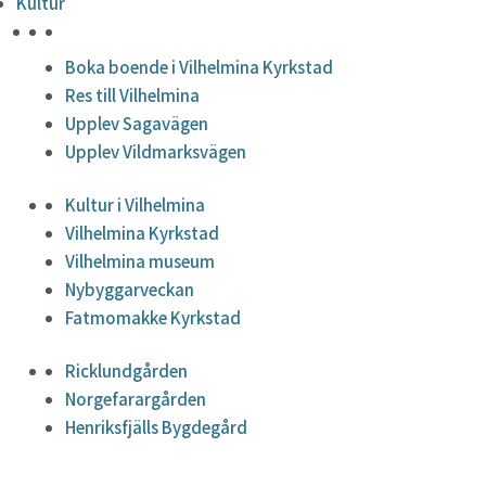
Kultur
HÖJDPUNKTER
Boka boende i Vilhelmina Kyrkstad
Res till Vilhelmina
Upplev Sagavägen
Upplev Vildmarksvägen
Kultur i Vilhelmina
Vilhelmina Kyrkstad
Vilhelmina museum
Nybyggarveckan
Fatmomakke Kyrkstad
Ricklundgården
Norgefarargården
Henriksfjälls Bygdegård