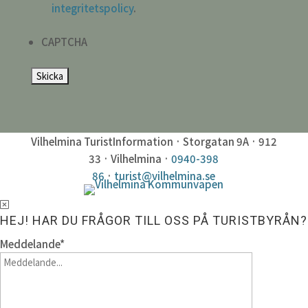
integritetspolicy
.
CAPTCHA
Vilhelmina TuristInformation · Storgatan 9A · 912
33 · Vilhelmina ·
0940-398
86
·
turist@vilhelmina.se
HEJ! HAR DU FRÅGOR TILL OSS PÅ TURISTBYRÅN?
Meddelande
*