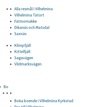
Alla resmål i Vilhelmina
Vilhelmina Tätort
Fatmomakke
Dikanäs och Matsdal
Saxnäs
Klimpfjäll
Kittelfjäll
Sagavägen
Vildmarksvägen
Bo
HÖJDPUNKTER
Boka boende i Vilhelmina Kyrkstad
Res till Vilhelmina