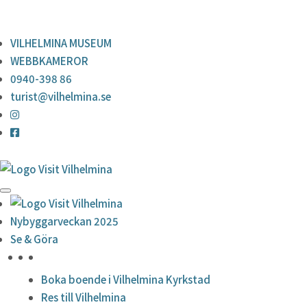
0940-398 86
turist@vilhelmina.se
VILHELMINA MUSEUM
WEBBKAMEROR
0940-398 86
turist@vilhelmina.se
Nybyggarveckan 2025
Se & Göra
HÖJDPUNKTER
Boka boende i Vilhelmina Kyrkstad
Res till Vilhelmina