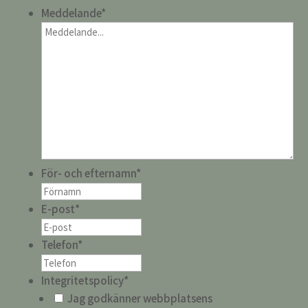
Meddelande
*
För- och efternamn
*
E-post
*
Telefon
*
Integritetspolicy
*
Jag godkänner webbplatsens