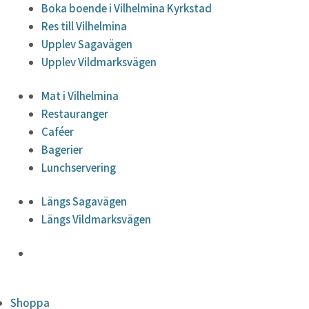
Boka boende i Vilhelmina Kyrkstad
Res till Vilhelmina
Upplev Sagavägen
Upplev Vildmarksvägen
Mat i Vilhelmina
Restauranger
Caféer
Bagerier
Lunchservering
Längs Sagavägen
Längs Vildmarksvägen
Shoppa