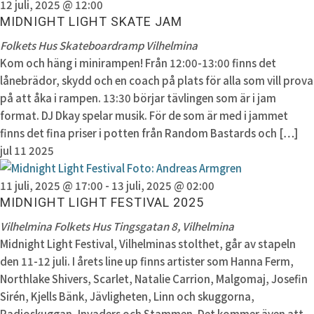
12 juli, 2025 @ 12:00
MIDNIGHT LIGHT SKATE JAM
Folkets Hus Skateboardramp
Vilhelmina
Kom och häng i minirampen! Från 12:00-13:00 finns det
lånebrädor, skydd och en coach på plats för alla som vill prova
på att åka i rampen. 13:30 börjar tävlingen som är i jam
format. DJ Dkay spelar musik. För de som är med i jammet
finns det fina priser i potten från Random Bastards och […]
jul
11
2025
11 juli, 2025 @ 17:00
-
13 juli, 2025 @ 02:00
MIDNIGHT LIGHT FESTIVAL 2025
Vilhelmina Folkets Hus
Tingsgatan 8, Vilhelmina
Midnight Light Festival, Vilhelminas stolthet, går av stapeln
den 11-12 juli. I årets line up finns artister som Hanna Ferm,
Northlake Shivers, Scarlet, Natalie Carrion, Malgomaj, Josefin
Sirén, Kjells Bänk, Jävligheten, Linn och skuggorna,
Radioskuggan, Invaders och Stammen. Det kommer även att