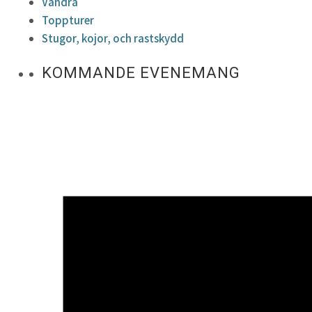
Vandra
Toppturer
Stugor, kojor, och rastskydd
KOMMANDE EVENEMANG