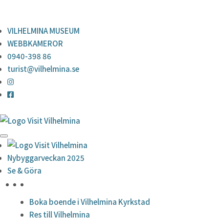
0940-398 86
turist@vilhelmina.se
VILHELMINA MUSEUM
WEBBKAMEROR
0940-398 86
turist@vilhelmina.se
Nybyggarveckan 2025
Se & Göra
HÖJDPUNKTER
Boka boende i Vilhelmina Kyrkstad
Res till Vilhelmina