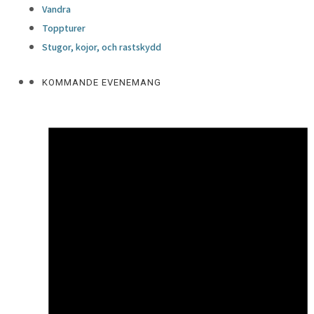
Vandra
Toppturer
Stugor, kojor, och rastskydd
KOMMANDE EVENEMANG