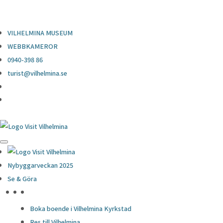
0940-398 86
turist@vilhelmina.se
VILHELMINA MUSEUM
WEBBKAMEROR
0940-398 86
turist@vilhelmina.se
Nybyggarveckan 2025
Se & Göra
HÖJDPUNKTER
Boka boende i Vilhelmina Kyrkstad
Res till Vilhelmina