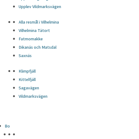
Upplev Vildmarksvägen
Alla resmål i Vilhelmina
Vilhelmina Tätort
Fatmomakke
Dikanäs och Matsdal
Saxnäs
Klimpfjäll
Kittelfjäll
Sagavägen
Vildmarksvägen
Bo
HÖJDPUNKTER