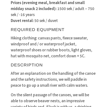
Prices (evening meal, breakfast and small
midday snack 2 included):
1500 sek / adult – 750
sek / -16 years
Duvet rental:
50 sek / duvet
REQUIRED EQUIPMENT
Hiking clothing: canvas pants, fleece sweater,
windproof and / or waterproof jacket,
waterproof shoes or rubber boots, light gloves,
hat with mosquito net, comfort down + 5C.
DESCRIPTION
After an explanation on the handling of the canoe
and the safety instructions, we will paddle in
peace to go up a small river with calm waters.
On the silent passage of the canoes, we will be
able to observe beaver nests, an impressive
variety of birds and, if luck is with us, a drinking