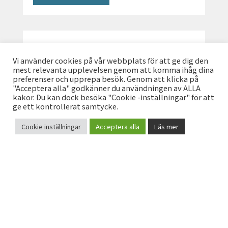
MARSLIDEN BADPLATS
Vi använder cookies på vår webbplats för att ge dig den
mest relevanta upplevelsen genom att komma ihåg dina
preferenser och upprepa besök. Genom att klicka på
"Acceptera alla" godkänner du användningen av ALLA
kakor. Du kan dock besöka "Cookie -inställningar" för att
ge ett kontrollerat samtycke.
Cookie inställningar
Acceptera alla
Läs mer
KONTAKT
Grillplats, dass, omklädning.
HEJ! HAR DU FRÅGOR TILL OSS PÅ
TURISTBYRÅN?
HITTA HIT