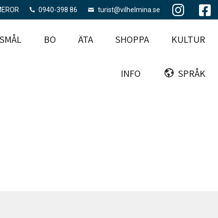
MEROR
0940-398 86
turist@vilhelmina.se
SMÅL
BO
ÄTA
SHOPPA
KULTUR
INFO
SPRÅK