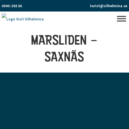
0940-398 86
turist@vilhelmina.se
MARSLIDEN –
SAXNÄS