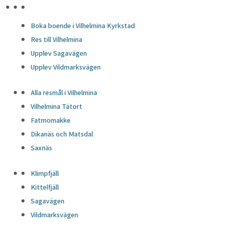
HÖJDPUNKTER
Boka boende i Vilhelmina Kyrkstad
Res till Vilhelmina
Upplev Sagavägen
Upplev Vildmarksvägen
Alla resmål i Vilhelmina
Vilhelmina Tätort
Fatmomakke
Dikanäs och Matsdal
Saxnäs
Klimpfjäll
Kittelfjäll
Sagavägen
Vildmarksvägen