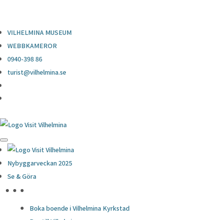
0940-398 86
turist@vilhelmina.se
VILHELMINA MUSEUM
WEBBKAMEROR
0940-398 86
turist@vilhelmina.se
Nybyggarveckan 2025
Se & Göra
HÖJDPUNKTER
Boka boende i Vilhelmina Kyrkstad