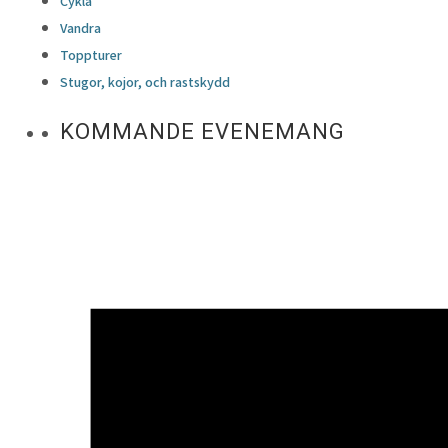
Cykla
Vandra
Toppturer
Stugor, kojor, och rastskydd
KOMMANDE EVENEMANG