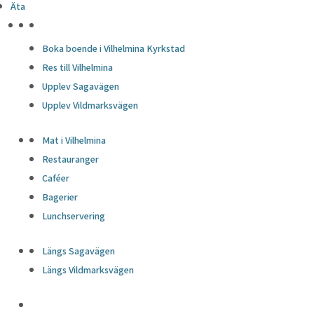
Äta
Cookie
Varaktighet
Beskrivning
This cookie is set by GDPR
HÖJDPUNKTER
Cookie Consent plugin. The
Boka boende i Vilhelmina Kyrkstad
cookielawinfo-
cookie is used to store the
Res till Vilhelmina
11 months
checkbox-analytics
user consent for the
Upplev Sagavägen
cookies in the category
Upplev Vildmarksvägen
"Analytics".
The cookie is set by GDPR
Mat i Vilhelmina
cookie consent to record
cookielawinfo-
Restauranger
11 months
the user consent for the
checkbox-functional
Caféer
cookies in the category
Bagerier
"Functional".
Lunchservering
This cookie is set by GDPR
Cookie Consent plugin. The
Längs Sagavägen
cookielawinfo-
cookies is used to store the
11 months
Längs Vildmarksvägen
checkbox-necessary
user consent for the
cookies in the category
"Necessary".