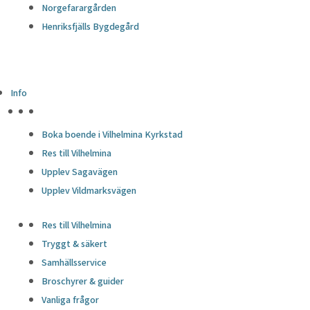
avvisningsfrekvens, trafikkälla, etc.
Norgefarargården
Marknadsföring
Henriksfjälls Bygdegård
Marknadsföring
Annonscookies används för att ge besökare relevanta
annonser och marknadsföringskampanjer. Dessa cookies
spårar besökare på webbplatser och samlar in information för
Info
att tillhandahålla anpassade annonser.
HÖJDPUNKTER
Okategoriserade
Boka boende i Vilhelmina Kyrkstad
Okategoriserade
Res till Vilhelmina
Andra okategoriserade kakor är de som analyseras och som
Upplev Sagavägen
ännu inte har klassificerats i en kategori.
Upplev Vildmarksvägen
SPARA OCH ACCEPTERA
Drivs med
Res till Vilhelmina
Tryggt & säkert
Samhällsservice
Broschyrer & guider
Vanliga frågor