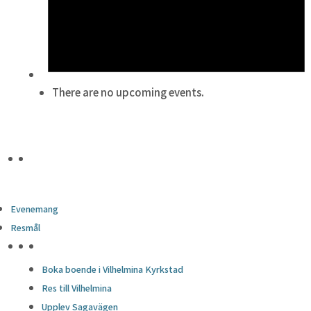
Meddelande
*
There are no upcoming events.
För- och efternamn
*
E-post
*
Evenemang
Resmål
Telefon
*
HÖJDPUNKTER
Boka boende i Vilhelmina Kyrkstad
Integritetspolicy
*
Res till Vilhelmina
Jag godkänner webbplatsens
.
integritetspolicy
Upplev Sagavägen