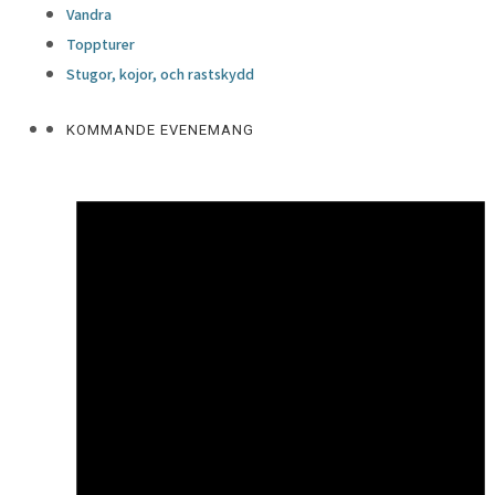
Vandra
Läs mer
Toppturer
15 december, 2020
Stugor, kojor, och rastskydd
DAGENS LUNCH I VILHELMINA
KOMMANDE EVENEMANG
Läs mer
22 oktober, 2020
PULKABACKAR I VILHELMINA
Läs mer
Vilhelmina TuristInformation · Tingsgatan 1 912
33 · Vilhelmina ·
·
0940-398 86
turist@vilhelmina.se
HEJ! HAR DU FRÅGOR TILL OSS PÅ
TURISTBYRÅN?