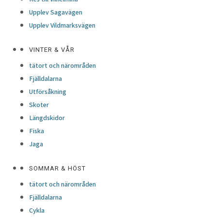
CAROLINA FÖRSÖRJER SIG PÅ SIN ODLING – I
Upplev Sagavägen
ETT OMRÅDE MED KORT SOMMAR
Upplev Vildmarksvägen
Läs mer
VINTER & VÅR
23 februari, 2021
tätort och närområden
FISKEPARADISET VILHELMINA
Fjälldalarna
Utförsåkning
Skoter
Läs mer
Längdskidor
22 februari, 2021
LOREM IPSUM
Fiska
Jaga
Test test
SOMMAR & HÖST
Läs mer
tätort och närområden
15 december, 2020
Fjälldalarna
SNÖLÄGET I VILHELMINA
Cykla