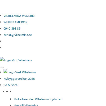
0940-398 86
turist@vilhelmina.se
VILHELMINA MUSEUM
WEBBKAMEROR
0940-398 86
turist@vilhelmina.se
BYGG
Nybyggarveckan 2025
Hem
Se & Göra
Bygg
HÖJDPUNKTER
Boka boende i Vilhelmina Kyrkstad
27 juli, 2022
Res till Vilhelmina