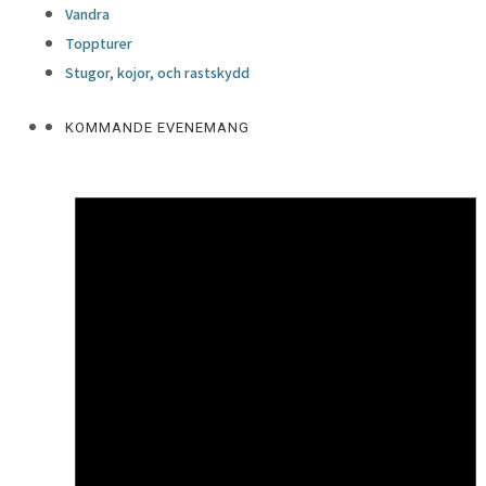
Vandra
Läs mer
Toppturer
15 december, 2020
Stugor, kojor, och rastskydd
DAGENS LUNCH I VILHELMINA
KOMMANDE EVENEMANG
Läs mer
22 oktober, 2020
PULKABACKAR I VILHELMINA
Läs mer
Vilhelmina TuristInformation · Tingsgatan 1 912
33 · Vilhelmina ·
·
0940-398 86
turist@vilhelmina.se
HEJ! HAR DU FRÅGOR TILL OSS PÅ
TURISTBYRÅN?