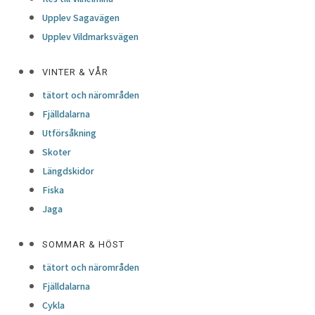
CAROLINA FÖRSÖRJER SIG PÅ SIN ODLING – I
Upplev Sagavägen
ETT OMRÅDE MED KORT SOMMAR
Upplev Vildmarksvägen
Läs mer
VINTER & VÅR
23 februari, 2021
tätort och närområden
FISKEPARADISET VILHELMINA
Fjälldalarna
Utförsåkning
Skoter
Läs mer
Längdskidor
22 februari, 2021
LOREM IPSUM
Fiska
Jaga
Test test
SOMMAR & HÖST
Läs mer
tätort och närområden
15 december, 2020
Fjälldalarna
SNÖLÄGET I VILHELMINA
Cykla