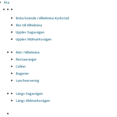
Äta
Cookie
Varaktighet
Beskrivning
This cookie is set by GDPR
HÖJDPUNKTER
Cookie Consent plugin. The
Boka boende i Vilhelmina Kyrkstad
cookielawinfo-
cookie is used to store the
Res till Vilhelmina
11 months
checkbox-analytics
user consent for the
Upplev Sagavägen
cookies in the category
Upplev Vildmarksvägen
"Analytics".
The cookie is set by GDPR
Mat i Vilhelmina
cookie consent to record
cookielawinfo-
Restauranger
11 months
the user consent for the
checkbox-functional
Caféer
cookies in the category
Bagerier
"Functional".
Lunchservering
This cookie is set by GDPR
Cookie Consent plugin. The
Längs Sagavägen
cookielawinfo-
cookies is used to store the
11 months
Längs Vildmarksvägen
checkbox-necessary
user consent for the
cookies in the category
"Necessary".