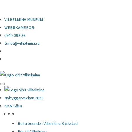
0940-398 86
turist@vilhelmina.se
VILHELMINA MUSEUM
WEBBKAMEROR
0940-398 86
turist@vilhelmina.se
BENSIN
Nybyggarveckan 2025
Hem
Se & Göra
Bensin
HÖJDPUNKTER
Boka boende i Vilhelmina Kyrkstad
27 juli, 2022
Res till Vilhelmina