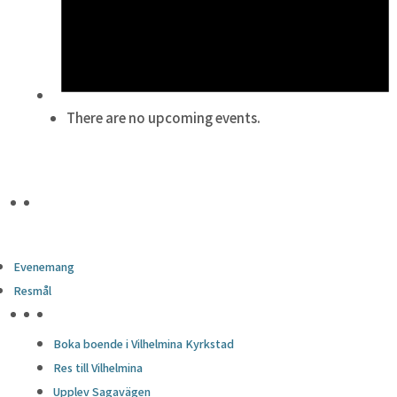
Meddelande
*
There are no upcoming events.
För- och efternamn
*
E-post
*
Evenemang
Resmål
Telefon
*
HÖJDPUNKTER
Boka boende i Vilhelmina Kyrkstad
Integritetspolicy
*
Res till Vilhelmina
Jag godkänner webbplatsens
.
integritetspolicy
Upplev Sagavägen