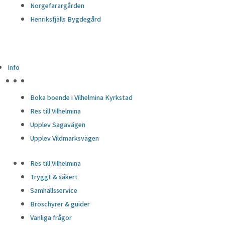
avvisningsfrekvens, trafikkälla, etc.
Norgefarargården
Marknadsföring
Henriksfjälls Bygdegård
Marknadsföring
Annonscookies används för att ge besökare relevanta
annonser och marknadsföringskampanjer. Dessa cookies
spårar besökare på webbplatser och samlar in information för
Info
att tillhandahålla anpassade annonser.
HÖJDPUNKTER
Okategoriserade
Boka boende i Vilhelmina Kyrkstad
Okategoriserade
Res till Vilhelmina
Andra okategoriserade kakor är de som analyseras och som
Upplev Sagavägen
ännu inte har klassificerats i en kategori.
Upplev Vildmarksvägen
SPARA OCH ACCEPTERA
Drivs med
Res till Vilhelmina
Tryggt & säkert
Samhällsservice
Broschyrer & guider
Vanliga frågor